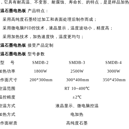
，它具有耐高温、不变形、耐腐蚀、寿命长、的特点，是是样品加
高温石墨电热板
产品特点：
1、采用高纯度石墨经过加工和表面处理后制作而成；
2、采用微电脑PID控技术，液晶显示，温度波动小，精度高；
3、采用加热技术，加热速度快，温度更均匀；
高温石墨电热板
接受产品定制
高温石墨电热板
型号参数
型 号
SMDB-2
SMDB-3
SMDB-4
加热功率
1800W
2500W
3000W
工作面尺寸
200*300mm
300*400mm
350*450mm
控温范围
RT 10~400℃
温控精度
±2℃
控温方式
液晶显示、微电脑控温
加热方式
电加热
工作面材质
高纯度石墨