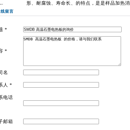
形、耐腐蚀、寿命长、的特点，是是样品加热消
在线留言
题
*
容
*
司名
系人
*
系电话
子邮箱