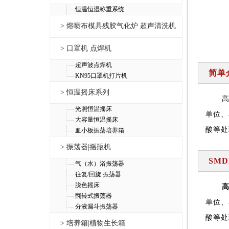
恒温恒湿称重系统
> 熔喷布模具残胶气化炉 超声清洗机
> 口罩机 点焊机
超声波点焊机
简单
KN95口罩机打片机
> 恒温摇床系列
光照恒温摇床
单位、
大容量恒温摇床
酸等处
血小板振荡培养箱
> 振荡器|摇瓶机
SM
气（水）浴振荡器
往复/回旋 振荡器
脱色摇床
翻转式振荡器
单位、
分液漏斗振荡器
酸等处
> 培养箱|植物生长箱